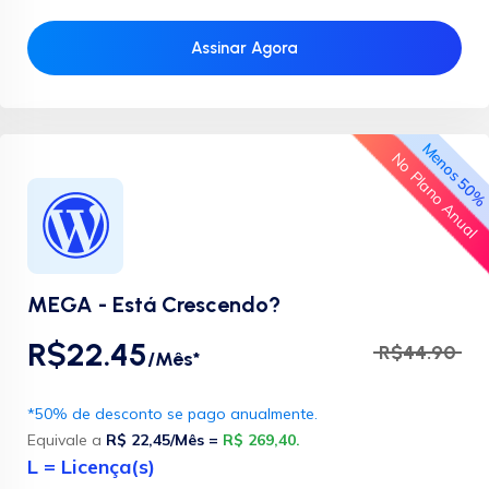
Assinar Agora
Menos 50
No Plano Anual
MEGA - Está Crescendo?
R$22.45
R$44.90
/Mês*
*50% de desconto se pago anualmente.
Equivale a
R$ 22,45/Mês =
R$ 269,40.
L = Licença(s)