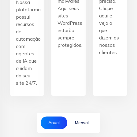
malwares.
precisa.
Nossa
Aqui seus
Clique
plataforma
sites
aqui e
possui
WordPress
veja o
recursos
estarão
que
de
sempre
dizem os
automação
protegidos.
nossos
com
clientes.
agentes
de IA que
cuidam
do seu
site 24/7.
Anual
Mensal