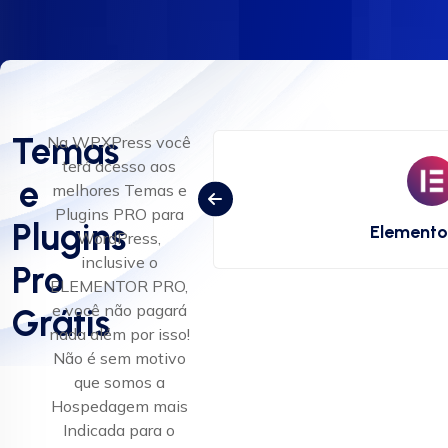
Temas
Na WPXPress você
terá acesso aos
e
melhores Temas e
ss
Plugins PRO para
Plugins
Elemento
WordPress,
inclusive o
Pro
ELEMENTOR PRO,
e você não pagará
Grátis
nada além por isso!
Não é sem motivo
que somos a
Hospedagem mais
Indicada para o