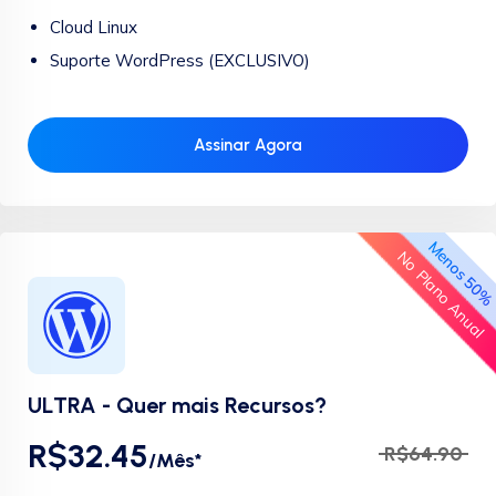
Cloud Linux
Suporte WordPress (EXCLUSIVO)
Assinar Agora
Menos 50
No Plano Anual
ULTRA - Quer mais Recursos?
R$32.45
R$64.90
/Mês*