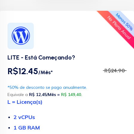
Menos 50
No Plano Anual
LITE - Está Começando?
R$12.45
R$24.90
/Mês*
*50% de desconto se pago anualmente.
Equivale a
R$ 12,45/Mês =
R$ 149,40.
L = Licença(s)
2 vCPUs
1 GB RAM