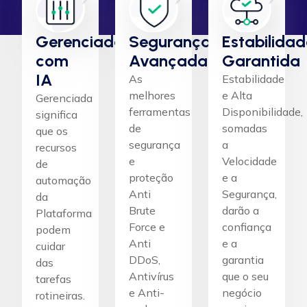
Gerenciada
Segurança
Estabilidad
com
Avançada
Garantida
IA
As
Estabilidade
melhores
e Alta
Gerenciada
ferramentas
Disponibilidade,
significa
de
somadas
que os
segurança
a
recursos
e
Velocidade
de
proteção
e a
automação
Anti
Segurança,
da
Brute
darão a
Plataforma
Force e
confiança
podem
Anti
e a
cuidar
DDoS,
garantia
das
Antivírus
que o seu
tarefas
e Anti-
negócio
rotineiras.