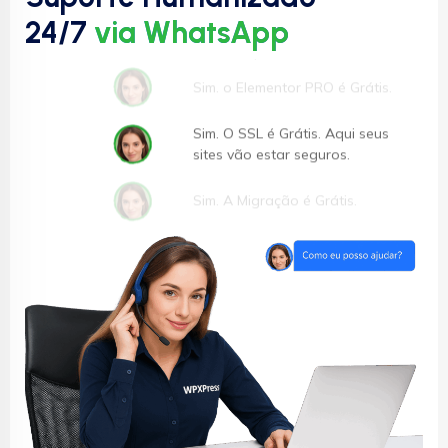
Você sabia que a WPXPress é
24/7
via WhatsApp
a Hospedagem de Sites mais
Indicada para WordPress?
Sim. o Elementor PRO é Grátis.
Sim. O SSL é Grátis. Aqui seus
sites vão estar seguros.
Sim. A Migração é Grátis.
Garantia de 30 dias para
reembolso.
WPXPress, a Hospedagem de
Sites mais Indicada para
WordPress.
Aqui na WPXPress seus sites
vão voar.
Sim. Usamos disco SSD-NVMe
que são 30x mais rápidos que
HDD.