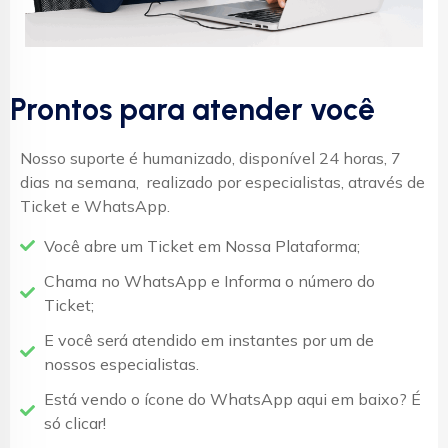
Sim. Usamos LiteSpeed
WebServer que chega a ser
30x mais rápido que o Apache.
Sim. Ajudamos você com
Prontos para atender você
WordPress.
Sim. Temas Premium Grátis
Nosso suporte é humanizado, disponível 24 horas, 7
Ilimitados.
dias na semana, realizado por especialistas, através de
São mais de 300 Plugins PRO
Ticket e WhatsApp.
para você usar quando quiser.
A Migração é Grátis, Rápida e
Você abre um Ticket em Nossa Plataforma;
Segura. Migre Agora para
Chama no WhatsApp e Informa o número do
WPXPress.
Você sabia que a WPXPress é
Ticket;
a Hospedagem de Sites mais
E você será atendido em instantes por um de
Indicada para WordPress?
nossos especialistas.
Sim. o Elementor PRO é Grátis.
Está vendo o ícone do WhatsApp aqui em baixo? É
só clicar!
Sim. O SSL é Grátis. Aqui seus
sites vão estar seguros.